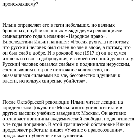
происходящему?
Ильин определяет его в пяти небольших, но важных
брошюрах, опубликованных между двумя революциями
семнадцатого года в издании «Народное право».
Впоследствии Ильин напишет: «Россия рухнула не потому,
что русский человек был силён во зле и злобе, а потому, что
он был слаб в добре. И в роковой час (1917 г.) он не сумел
извлечь из своего добродушия, из своей песенной души силу.
Русский человек оказался слабым и подчинился нерусским,
составлявшим в стране ничтожное количество, но
оказавшимся сильными во зле, бессовестно идущими к
власти, используя свирепые убийства».
После Октябрьской революции Ильин читает лекции на
юридическом факультете Московского университета и в
других высших учебных заведениях Москвы. Он активно
отстаивает принципы академической свободы, подвергшиеся
в те годы попранию. В этой трагической обстановке Ильин
продолжает работать: пишет «Учение о правосознании»,
продолжает публичные выступления.