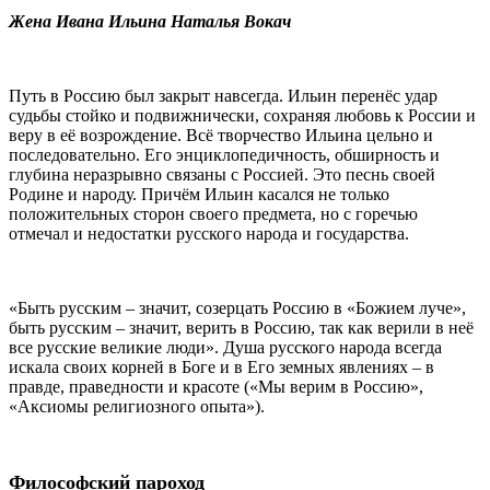
Жена Ивана Ильина Наталья Вокач
Путь в Россию был закрыт навсегда. Ильин перенёс удар
судьбы стойко и подвижнически, сохраняя любовь к России и
веру в её возрождение. Всё творчество Ильина цельно и
последовательно. Его энциклопедичность, обширность и
глубина неразрывно связаны с Россией. Это песнь своей
Родине и народу. Причём Ильин касался не только
положительных сторон своего предмета, но с горечью
отмечал и недостатки русского народа и государства.
«Быть русским – значит, созерцать Россию в «Божием луче»,
быть русским – значит, верить в Россию, так как верили в неё
все русские великие люди». Душа русского народа всегда
искала своих корней в Боге и в Его земных явлениях – в
правде, праведности и красоте («Мы верим в Россию»,
«Аксиомы религиозного опыта»).
Философский пароход