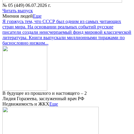
№ 05 (449) 06.07.2026 г.
Читать выпуск
Мнения людей
Еще
Я горжусь тем, что СССР был одним из самых читающих
стран мира. На основании реальных событий русские
писатели создали неисчерпаемый фонд мировой классической
литературы. Книги выпускали миллионными тиражами по
баснословно низким...
В будущее из прошлого и настоящего – 2
Лидия Горазеева, заслуженный врач РФ
Недвижимость и ЖКХ
Еще