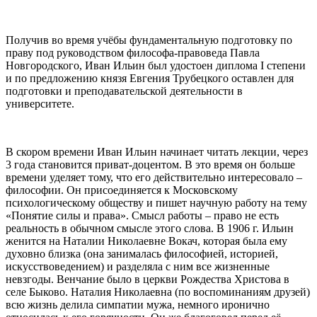
Получив во время учёбы фундаментальную подготовку по
праву под руководством философа-правоведа Павла
Новгородского, Иван Ильин был удостоен диплома I степени
и по предложению князя Евгения Трубецкого оставлен для
подготовки и преподавательской деятельности в
университете.
В скором времени Иван Ильин начинает читать лекции, через
3 года становится приват-доцентом. В это время он больше
времени уделяет тому, что его действительно интересовало –
философии. Он присоединяется к Московскому
психологическому обществу и пишет научную работу на тему
«Понятие силы и права». Смысл работы – право не есть
реальность в обычном смысле этого слова. В 1906 г. Ильин
женится на Наталии Николаевне Вокач, которая была ему
духовно близка (она занималась философией, историей,
искусствоведением) и разделяла с ним все жизненные
невзгоды. Венчание было в церкви Рождества Христова в
селе Быково. Наталия Николаевна (по воспоминаниям друзей)
всю жизнь делила симпатии мужа, немного иронично