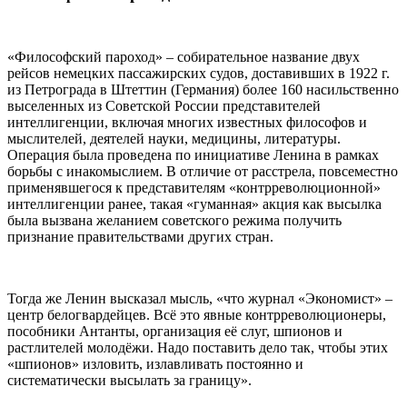
«Философский пароход» – собирательное название двух
рейсов немецких пассажирских судов, доставивших в 1922 г.
из Петрограда в Штеттин (Германия) более 160 насильственно
выселенных из Советской России представителей
интеллигенции, включая многих известных философов и
мыслителей, деятелей науки, медицины, литературы.
Операция была проведена по инициативе Ленина в рамках
борьбы с инакомыслием. В отличие от расстрела, повсеместно
применявшегося к представителям «контрреволюционной»
интеллигенции ранее, такая «гуманная» акция как высылка
была вызвана желанием советского режима получить
признание правительствами других стран.
Тогда же Ленин высказал мысль, «что журнал «Экономист» –
центр белогвардейцев. Всё это явные контрреволюционеры,
пособники Антанты, организация её слуг, шпионов и
растлителей молодёжи. Надо поставить дело так, чтобы этих
«шпионов» изловить, излавливать постоянно и
систематически высылать за границу».