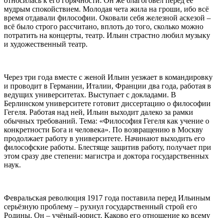
относилась к его горячности. Он же благоговел перед её
мудрым спокойствием. Молодая чета жила на гроши, ибо всё
время отдавали философии. Оковали себя железной аскезой –
всё было строго рассчитано, вплоть до того, сколько можно
потратить на концерты, театр. Ильин страстно любил музыку
и художественный театр.
Через три года вместе с женой Ильин уезжает в командировку
и проводит в Германии, Италии, Франции два года, работая в
ведущих университетах. Выступает с докладами. В
Берлинском университете готовит диссертацию о философии
Гегеля. Работая над ней, Ильин выходит далеко за рамки
обычных требований. Тема: «Философия Гегеля как учение о
конкретности Бога и человека». По возвращению в Москву
продолжает работу в университете. Начинают выходить его
философские работы. Блестяще защитив работу, получает при
этом сразу две степени: магистра и доктора государственных
наук.
Февральская революция 1917 года поставила перед Ильиным
серьёзную проблему – рухнул государственный строй его
Родины. Он – учёный-юрист. Каково его отношение ко всему