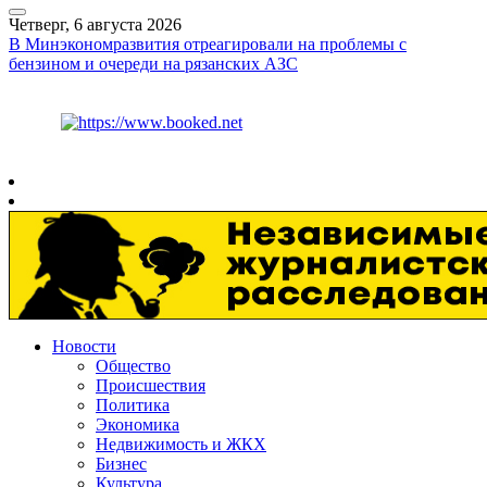
Четверг, 6 августа 2026
В Минэкономразвития отреагировали на проблемы с
бензином и очереди на рязанских АЗС
Курс ЦБ
$
80.93
€
93.19
Рязань
+
27°
C
Новости
Общество
Происшествия
Политика
Экономика
Недвижимость и ЖКХ
Бизнес
Культура