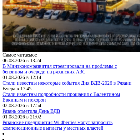
Самое читаемое
06.08.2026 в 13:24
В Минэкономразвития отреагировали на проблемы с
бензином и очереди на рязанских АЗС
01.08.2026 в 12:14
Стали известны некоторые события Дня ВДВ-2026 в Рязани
Вчера в 17:45
Стали известны подробности прощания с Валентином
Евкиным и похорон
02.08.2026 в 17:54
Рязань отметила День ВДВ
01.08.2026 в 21:02
Рязанские предприятия Wildberries могут запросить
компенсационные выплаты у местных властей