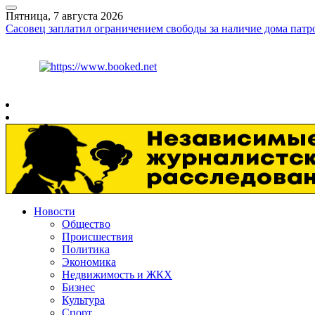
Пятница, 7 августа 2026
Сасовец заплатил ограничением свободы за наличие дома патр
Курс ЦБ
$
82.17
€
94.84
Рязань
+
30°
C
Новости
Общество
Происшествия
Политика
Экономика
Недвижимость и ЖКХ
Бизнес
Культура
Спорт