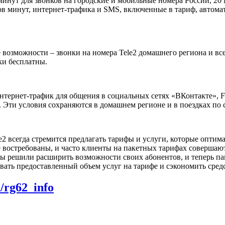
 минут для звонков на городские и мобильные номера России, 20
ов минут, интернет-трафика и SMS, включенные в тариф, автом
озможности – звонки на номера Tele2 домашнего региона и всей 
ки бесплатны.
тернет-трафик для общения в социальных сетях «ВКонтакте», F
Эти условия сохраняются в домашнем регионе и в поездках по 
e2 всегда стремится предлагать тарифы и услуги, которые опти
востребованы, и часто клиенты на пакетных тарифах совершают
ы решили расширить возможности своих абонентов, и теперь па
вать предоставленный объем услуг на тарифе и сэкономить сред
m/rg62_info