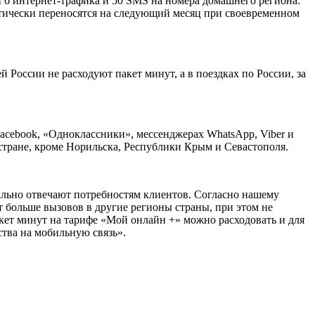
 Гб интернет-трафика и 50 SMS на номера домашнего региона.
атически переносятся на следующий месяц при своевременном
России не расходуют пакет минут, а в поездках по России, за
acebook, «Одноклассники», мессенджерах WhatsApp, Viber и
стране, кроме Норильска, Республики Крым и Севастополя.
мально отвечают потребностям клиентов. Согласно нашему
 больше вызовов в другие регионы страны, при этом не
кет минут на тарифе «Мой онлайн +» можно расходовать и для
ства на мобильную связь».