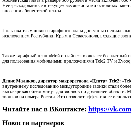
Абонентская плата в размере 500 рублей в месяц включает 600
Неизрасходованные в текущем месяце остатки основных пакет
внесении абонентской платы.
Пользователям нового тарифного плана доступны специальные в
исключением Республики Крым и Севастополя, входящие звон
Также тарифный план «Мой онлайн +» включает бесплатный ин
для пользования мобильными приложениями Tele2 TV и Zvooq. 
Денис Маликов, директор макрорегиона «Центр»
Tele
2:
«Tel
внутреннему исследованию междугородние звонки стали более 
выговаривая объем минут для звонков по домашней области. М
звонков на номера России. Это позволит эффективнее использо
Читайте нас в ВКонтакте:
https://vk.co
Новости партнеров