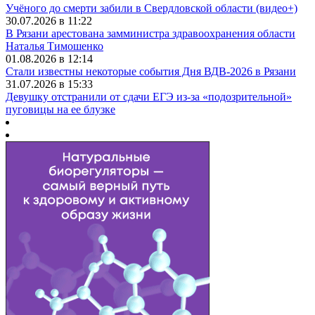
Учёного до смерти забили в Свердловской области (видео+)
30.07.2026 в 11:22
В Рязани арестована замминистра здравоохранения области
Наталья Тимошенко
01.08.2026 в 12:14
Стали известны некоторые события Дня ВДВ-2026 в Рязани
31.07.2026 в 15:33
Девушку отстранили от сдачи ЕГЭ из-за «подозрительной»
пуговицы на ее блузке