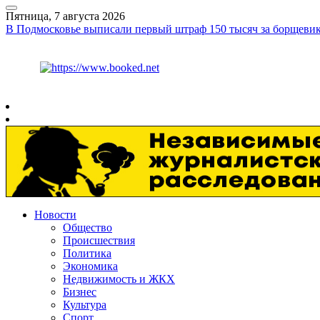
Пятница, 7 августа 2026
В Подмосковье выписали первый штраф 150 тысяч за борщев
Курс ЦБ
$
81.41
€
94.06
Рязань
+
30°
C
Новости
Общество
Происшествия
Политика
Экономика
Недвижимость и ЖКХ
Бизнес
Культура
Спорт