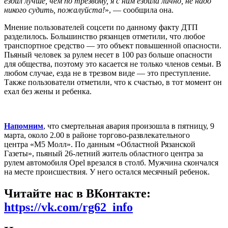
ездил лучше, чем по трезвому, я с ним ездила лично, не надо
никого судить, пожалуйста!
», — сообщила она.
Мнение пользователей соцсети по данному факту ДТП
разделилось. Большинство рязанцев отметили, что любое
транспортное средство — это объект повышенной опасности.
Пьяный человек за рулем несет в 100 раз больше опасности
для общества, поэтому это касается не только членов семьи. В
любом случае, езда не в трезвом виде — это преступление.
Также пользователи отметили, что к счастью, в тот момент он
ехал без жены и ребенка.
Напомним
, что смертельная авария произошла в пятницу, 9
марта, около 2.00 в районе торгово-развлекательного
центра «М5 Молл». По данным
«
Областной Рязанской
Газеты
»,
пьяный 26-летний житель областного центра за
рулем автомобиля Opel врезался в столб. Мужчина скончался
на месте происшествия. У него остался месячный ребенок.
Читайте нас в ВКонтакте:
https://vk.com/rg62_info