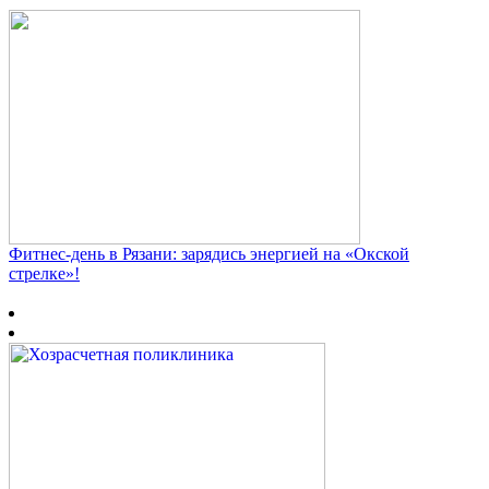
Фитнес‑день в Рязани: зарядись энергией на «Окской
стрелке»!