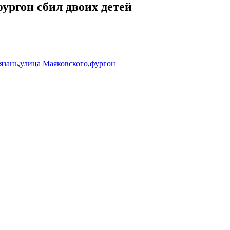
фургон сбил двоих детей
язань
,
улица Маяковского
,
фургон