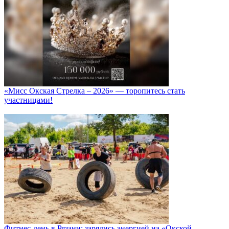
«Мисс Окская Стрелка – 2026» — торопитесь стать
участницами!
Фитнес‑день в Рязани: зарядись энергией на «Окской