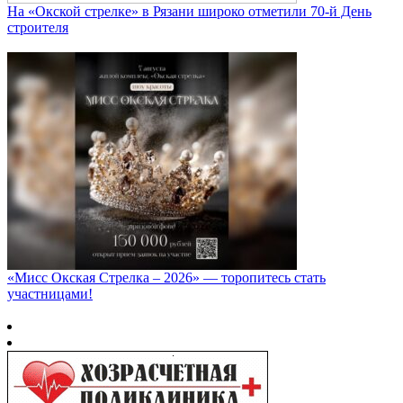
На «Окской стрелке» в Рязани широко отметили 70-й День
строителя
«Мисс Окская Стрелка – 2026» — торопитесь стать
участницами!