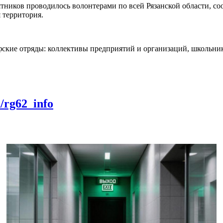
мятников проводилось волонтерами по всей Рязанской области, с
 территория.
кие отряды: коллективы предприятий и организаций, школьник
m/rg62_info