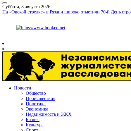
Суббота, 8 августа 2026
На «Окской стрелке» в Рязани широко отметили 70-й День стро
Курс ЦБ
$
82.17
€
94.84
Рязань
+
26°
C
Новости
Общество
Происшествия
Политика
Экономика
Недвижимость и ЖКХ
Бизнес
Культура
Спорт