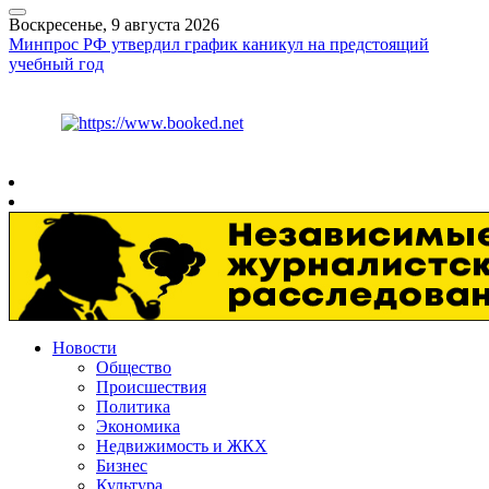
Воскресенье, 9 августа 2026
Минпрос РФ утвердил график каникул на предстоящий
учебный год
Курс ЦБ
$
82.17
€
94.84
Рязань
+
21°
C
Новости
Общество
Происшествия
Политика
Экономика
Недвижимость и ЖКХ
Бизнес
Культура