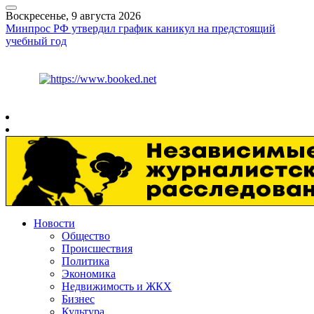
Воскресенье, 9 августа 2026
Минпрос РФ утвердил график каникул на предстоящий
учебный год
Курс ЦБ
$
82.17
€
94.84
Рязань
+
26°
C
Новости
Общество
Происшествия
Политика
Экономика
Недвижимость и ЖКХ
Бизнес
Культура