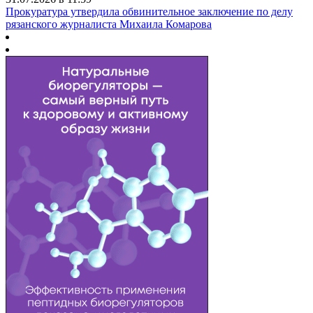
Прокуратура утвердила обвинительное заключение по делу
рязанского журналиста Михаила Комарова