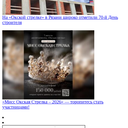
На «Окской стрелке» в Рязани широко отметили 70-й День
строителя
«Мисс Окская Стрелка – 2026» — торопитесь стать
участницами!