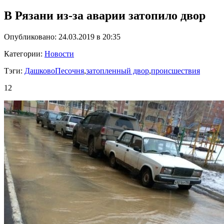
В Рязани из-за аварии затопило двор
Опубликовано: 24.03.2019 в 20:35
Категории:
Новости
Тэги:
ДашковоПесочня
,
затопленный двор
,
происшествия
12