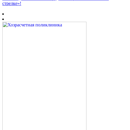
стрелке»!