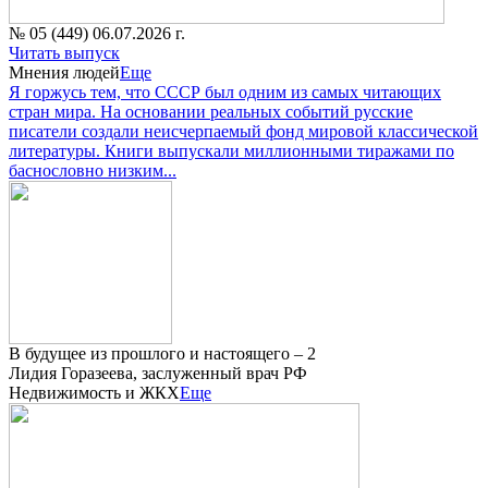
№ 05 (449) 06.07.2026 г.
Читать выпуск
Мнения людей
Еще
Я горжусь тем, что СССР был одним из самых читающих
стран мира. На основании реальных событий русские
писатели создали неисчерпаемый фонд мировой классической
литературы. Книги выпускали миллионными тиражами по
баснословно низким...
В будущее из прошлого и настоящего – 2
Лидия Горазеева, заслуженный врач РФ
Недвижимость и ЖКХ
Еще