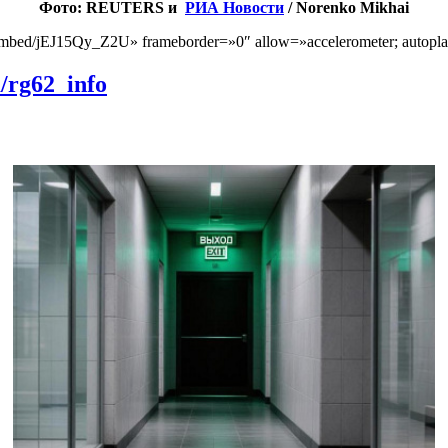
Фото: REUTERS и
РИА Новости
/ Norenko Mikhai
bed/jEJ15Qy_Z2U» frameborder=»0″ allow=»accelerometer; autoplay; en
m/rg62_info