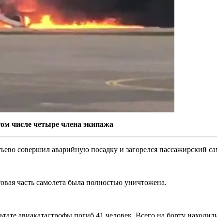
 том числе четыре члена экипажа
тьево совершил аварийную посадку и загорелся пассажирский са
овая часть самолета была полностью уничтожена.
тате авиакатастрофы погиб 41 человек. Всего на борту находили