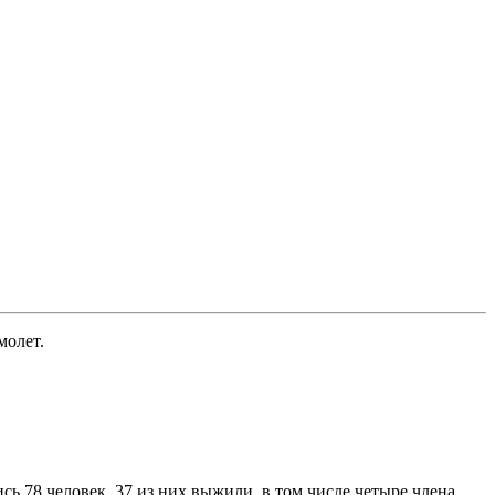
молет
.
сь 78 человек, 37 из них выжили, в том числе четыре члена