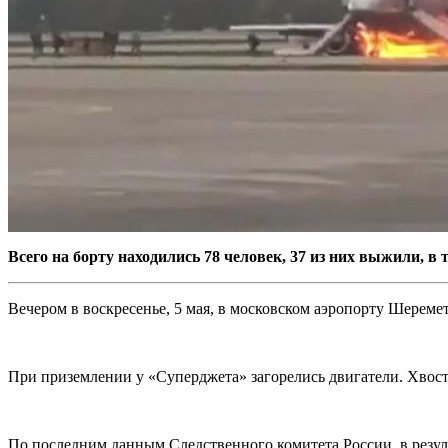
Всего на борту находились 78 человек, 37 из них выжили, в
Вечером в воскресенье, 5 мая, в московском аэропорту Шереме
При приземлении у «Суперджета» загорелись двигатели.
Хвост
По последним данным Следственного комитета России, в резуль