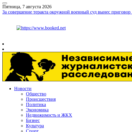
Пятница, 7 августа 2026
За совершение теракта окружной военный суд вынес приговор 
Курс ЦБ
$
81.41
€
94.06
Рязань
+
29°
C
Новости
Общество
Происшествия
Политика
Экономика
Недвижимость и ЖКХ
Бизнес
Культура
Спорт