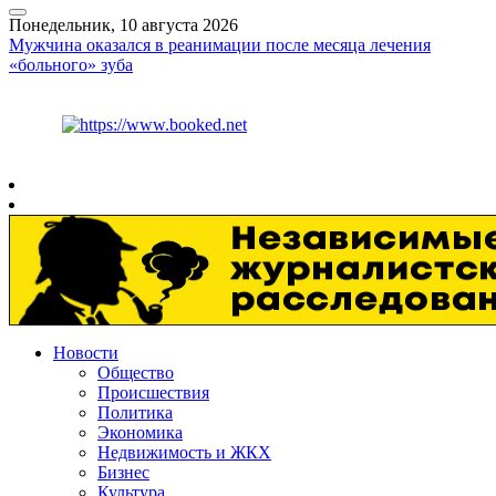
Понедельник, 10 августа 2026
Мужчина оказался в реанимации после месяца лечения
«больного» зуба
Курс ЦБ
$
82.17
€
94.84
Рязань
+
22°
C
Новости
Общество
Происшествия
Политика
Экономика
Недвижимость и ЖКХ
Бизнес
Культура