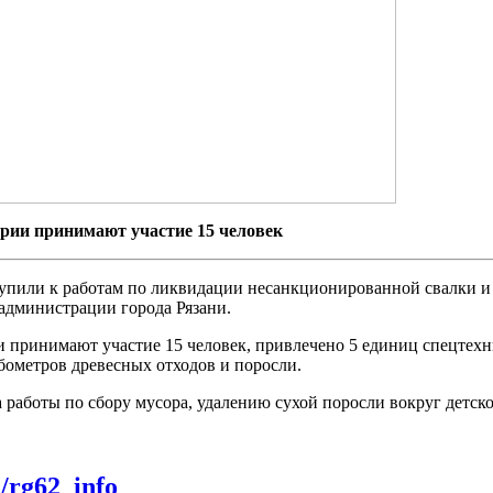
ории принимают участие 15 человек
тупили к работам по ликвидации несанкционированной свалки и
 администрации города Рязани.
и принимают участие 15 человек, привлечено 5 единиц спецтехни
бометров древесных отходов и поросли.
работы по сбору мусора, удалению сухой поросли вокруг детск
m/rg62_info