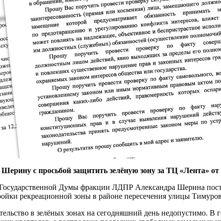
Шерину с просьбой защитить зелёную зону за ТЦ «Лента» от
та Государственной Думы фракции ЛДПР Александра Шерина по
ройки рекреационной зоны в районе пересечения улицы Тимуров
льство в зелёных зонах на сегодняшний день недопустимо. В 