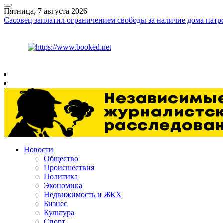
Пятница, 7 августа 2026
Сасовец заплатил ограничением свободы за наличие дома патр
Курс ЦБ
$
82.17
€
94.84
Рязань
+
30°
C
Новости
Общество
Происшествия
Политика
Экономика
Недвижимость и ЖКХ
Бизнес
Культура
Спорт