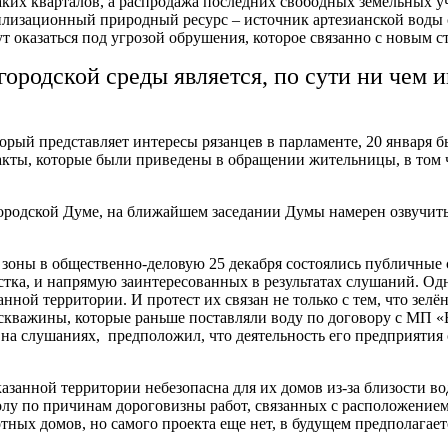
ких кварталов, а распродажа последних свободных земельных у
билизационный природный ресурс – источник артезианской воды
 оказаться под угрозой обрушения, которое связанно с новым с
городской среды является, по сути ни чем
ый представляет интересы рязанцев в парламенте, 20 января б
акты, которые были приведены в обращении жительницы, в том 
родской Думе, на ближайшем заседании Думы намерен озвучить
й зоны в общественно-деловую 25 декабря состоялись публичные
тка, и напрямую заинтересованных в результатах слушаний. Одн
ной территории. И протест их связан не только с тем, что зелён
кважины, которые раньше поставляли воду по договору с МП «В
на слушаниях, предположил, что деятельность его предприятия
казанной территории небезопасна для их домов из-за близости
колу по причинам дороговизны работ, связанных с расположение
отных домов, но самого проекта еще нет, в будущем предполагае