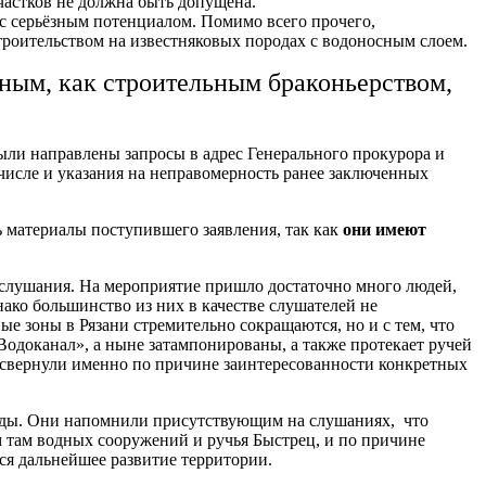
частков не должна быть допущена.
 с серьёзным потенциалом. Помимо всего прочего,
троительством на известняковых породах с водоносным слоем.
 иным, как строительным браконьерством,
ыли направлены запросы в адрес Генерального прокурора и
числе и указания на неправомерность ранее заключенных
 материалы поступившего заявления, так как
они имеют
 слушания. На мероприятие пришло достаточно много людей,
ако большинство из них в качестве слушателей не
ые зоны в Рязани стремительно сокращаются, но и с тем, что
одоканал», а ныне затампонированы, а также протекает ручей
 свернули именно по причине заинтересованности конкретных
 воды. Они напомнили присутствующим на слушаниях, что
м там водных сооружений и ручья Быстрец, и по причине
тся дальнейшее развитие территории.