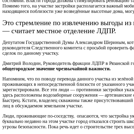
состоянии. Власти города должны стимулировать реновацию та
Помимо того, на участке застройки располагается важный мо
находящиеся поблизости уже возведённые высотные дома, могут
Это стремление по извлечению выгоды из 
— считает местное отделение ЛДПР.
Депутатом Государственной Думы Александром Шериным, котор
руководителя Следственного комитета с просьбой проверить ф
сделок по данному участку.
Дмитрий Володин, Руководитель фракции ЛДПР в Рязанской го
общегородское значение чрезвычайной важности.
Напомним, что по поводу перевода данного участка из зелёно
проживающих в непосредственной близости от указанного учас
зарегистрировали. Все эти люди — противники застройки указан
здесь расположены водозаборные сооружения — артезианские с
Быстрец. Кстати, владелец скважины также присутствовавший 
лиц в обсуждаемом земельном участке.
Люди, проживающие по-соседству, опасаются, что застройка у
буквально недавно на этом участке город отказался строить ш
угрозы безопасности. Пока речь идет о строительстве трех выс