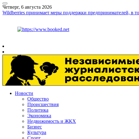
Четверг, 6 августа 2026
Wildberries принимает меры поддержки предпринимателей, в то
Курс ЦБ
$
80.93
€
93.19
Рязань
+
27°
C
Новости
Общество
Происшествия
Политика
Экономика
Недвижимость и ЖКХ
Бизнес
Культура
Спорт