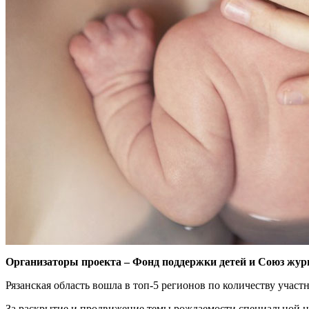
Организаторы проекта – Фонд поддержки детей и Союз жур
Рязанская область вошла в топ-5 регионов по количеству участ
За раскрытие и продвижение темы рождаемости специальной н