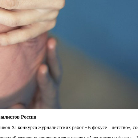
налистов России
ников XI конкурса журналистских работ «В фокусе – детство», с
аградой отмечена корреспондент газеты «Аргументы и факты – 