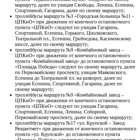
маршруту, далее по улицам Свободы, Ленина, Есенина,
Спортивной, Гагарина, далее по своему маршруту;
троллейбусы маршрута №3 «Городская больница №11 –
ЦПКиО» при движении от конечного остановочного
пункта «ЦПКиО» следуют по улицам Гагарина,
Спортивной, Есенина, Горького, Циолковского,
Театральной пл., Есенина, Грибоедова, Касимовскому
шоссе, далее по своему маршруту;
троллейбусы маршрута №9 «Комбайновый завод –
ЦПКиО» при движении от конечного остановочного
пункта «Комбайновый завод» до остановочного пункта
«Площадь Победы» следуют по своему маршруту, далее
по Первомайскому проспекту, улицам Маяковского,
Есенина до Театральной пл. на разворот, далее по
улицам Есенина, Спортивной, Гагарина, далее по
своему маршруту;
троллейбусы маршрута №9 «Комбайновый завод –
ЦПКиО» при движении от конечного остановочного
пункта «ЦПКиО» следуют по улицам Гагарина,
Спортивной, Есенина, Ленина, Соборной,
Первомайскому проспекту, далее по своему маршруту;
троллейбусы маршрута №17 «ул. Крупской – Завод
Рязцветмет» при движении от конечного остановочного
пункта «ул. Крупской» до остановочного пункта
«Площадь Победы» следуют по своему маршруту, далее