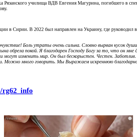
а Рязанского училища ВДВ Евгения Магурина, погибшего в спе
ову.
ции в Сирии. В 2022 был направлен на Украину, где руководил
очувствие! Боль утраты очень сильна. Словно вырван кусок душ
на обрела покой. Я благодарен Господу Богу за то, что он мне 
ши могут изменить мир. Он был бескорыстен. Честен. Заботлив.
ли. Можно много говорить. Мы Выражаем искреннюю благодарно
m/rg62_info
i