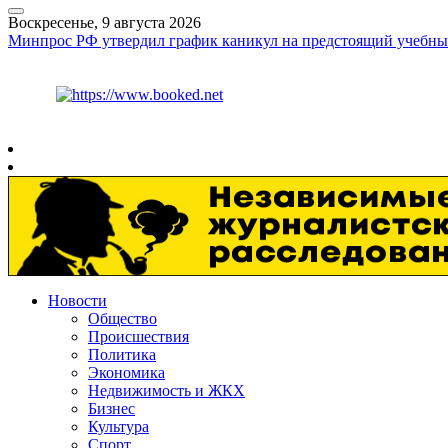
Воскресенье, 9 августа 2026
Минпрос РФ утвердил график каникул на предстоящий учебны
Курс ЦБ
$
82.17
€
94.84
Рязань
+
20°
C
Новости
Общество
Происшествия
Политика
Экономика
Недвижимость и ЖКХ
Бизнес
Культура
Спорт