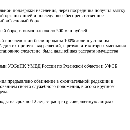
льной поддержки населения, через посредника получил взятку
ной организацией и последующее беспрепятственное
ий «Сосновый бор».
й бор», стоимостью около 500 млн рублей.
рой впоследствии были проданы 100% доли в уставном
дил их принять ряд решений, в результате которых уменьшил
становило следствие, была дальнейшая растрата имущества
никами УЭБиПК УМВД России по Рязанской области и УФСБ
ния предъявлено обвинение в окончательной редакции в
ьзованием своего служебного положения, в особо крупном
дела.
ды на срок до 12 лет, за растрату, совершенную лицом с