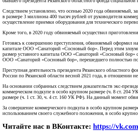
бывшего президента Рязанского областного фонда социальной 
Следствием установлено, что осенью 2020 года обвиняемый, за
в размере 3 миллиона 400 тысяч рублей от руководителя комме
осуществление приемки оборудования для технического пере
Кроме того, в 2020 году обвиняемый осуществил приготовлен
Готовясь к совершению преступления, обвиняемый оформил на
капитале ООО «Санаторий «Сосновый бор». Перед этим злоумы
размер уставного капитала ООО «Санаторий «Сосновый бор» с 8
ООО «Санаторий «Сосновый бор», перешедшего полностью по
Преступная деятельность президента Рязанского областного 
России по Рязанской области весной 2021 года, в отношении не
На основании собранных следствием доказательств экс-презид
коммерческом подкупе в особо крупном размере (ч. 8 ст. 204 
размере (ч. 1 ст. 30, ч. 4 ст. 160 УК РФ). На данный момент о
За совершение коммерческого подкупа в особо крупном размере
использованием своего служебного положения, в особо крупном
Читайте нас в ВКонтакте:
https://vk.co