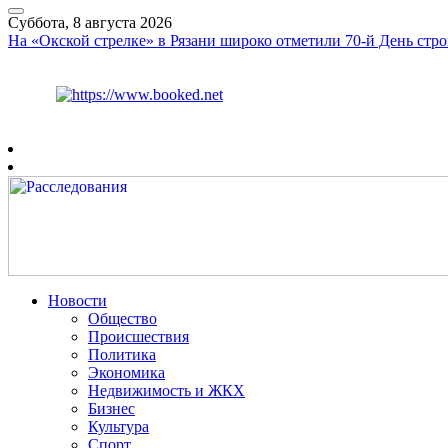
Суббота, 8 августа 2026
На «Окской стрелке» в Рязани широко отметили 70-й День стро
Курс ЦБ
$
82.17
€
94.84
Рязань
+
26°
C
Новости
Общество
Происшествия
Политика
Экономика
Недвижимость и ЖКХ
Бизнес
Культура
Спорт