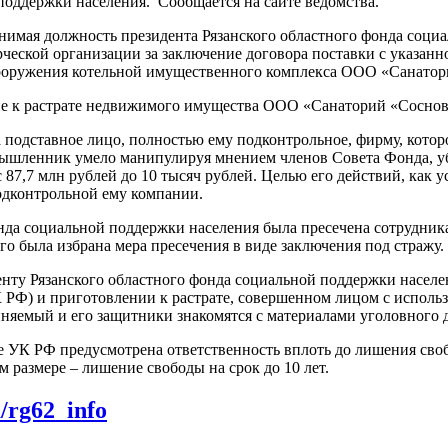
поддержки населения. Сообщается на сайте ведомства.
нимая должность президента Рязанского областного фонда социа
рческой организации за заключение договора поставки с указан
вооружения котельной имущественного комплекса ООО «Санатор
ие к растрате недвижимого имущества ООО «Санаторий «Сосновы
 подставное лицо, полностью ему подконтрольное, фирму, кото
шленник умело манипулируя мнением членов Совета Фонда, убе
7,7 млн рублей до 10 тысяч рублей. Целью его действий, как у
дконтрольной ему компании.
фонда социальной поддержки населения была пресечена сотруд
го была избрана мера пресечения в виде заключения под стражу.
енту Рязанского областного фонда социальной поддержки населе
УК РФ) и приготовлении к растрате, совершенном лицом с испол
бвиняемый и его защитники знакомятся с материалами уголовного 
 УК РФ предусмотрена ответственность вплоть до лишения свобо
 размере – лишение свободы на срок до 10 лет.
m/rg62_info