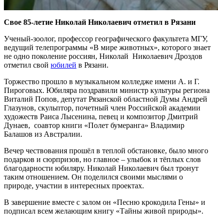
Свое 85-летие Николай Николаевич отметил в Рязани
Ученый-зоолог, профессор географического факультета МГУ,
ведущий телепрограммы «В мире животных», которого знает
не одно поколение россиян, Николай Николаевич Дроздов
отметил свой
юбилей
в Рязани.
Торжество прошло в музыкальном колледже имени А. и Г.
Пироговых. Юбиляра поздравили министр культуры региона
Виталий Попов, депутат Рязанской областной Думы Андрей
Глазунов, скульптор, почетный член Российской академии
художеств Раиса Лысенина, певец и композитор Дмитрий
Дунаев, соавтор книги «Полет бумеранга» Владимир
Балашов из Австралии.
Вечер чествования прошёл в теплой обстановке, было много
подарков и сюрпризов, но главное – улыбок и тёплых слов
благодарности юбиляру. Николай Николаевич был тронут
таким отношением. Он поделился своими мыслями о
природе, участии в интересных проектах.
В завершение вместе с залом он «Песню крокодила Гены» и
подписал всем желающим книгу «Тайны живой природы».