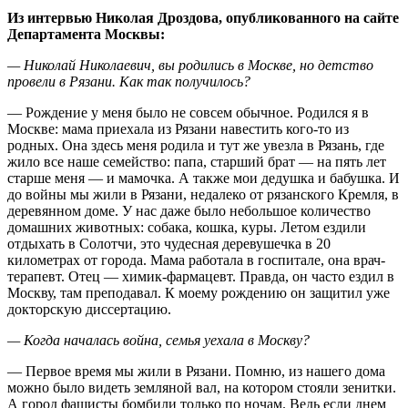
Из интервью Николая Дроздова, опубликованного на сайте
Департамента Москвы:
— Николай Николаевич, вы родились в Москве, но детство
провели в Рязани. Как так получилось?
— Рождение у меня было не совсем обычное. Родился я в
Москве: мама приехала из Рязани навестить кого-то из
родных. Она здесь меня родила и тут же увезла в Рязань, где
жило все наше семейство: папа, старший брат — на пять лет
старше меня — и мамочка. А также мои дедушка и бабушка. И
до войны мы жили в Рязани, недалеко от рязанского Кремля, в
деревянном доме. У нас даже было небольшое количество
домашних животных: собака, кошка, куры. Летом ездили
отдыхать в Солотчи, это чудесная деревушечка в 20
километрах от города. Мама работала в госпитале, она врач-
терапевт. Отец — химик-фармацевт. Правда, он часто ездил в
Москву, там преподавал. К моему рождению он защитил уже
докторскую диссертацию.
— Когда началась война, семья уехала в Москву?
— Первое время мы жили в Рязани. Помню, из нашего дома
можно было видеть земляной вал, на котором стояли зенитки.
А город фашисты бомбили только по ночам. Ведь если днем