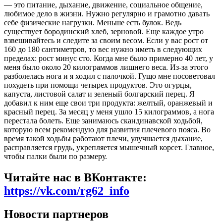
— это питание, дыхание, движение, социальное общение,
любимое дело в жизни. Нужно регулярно и грамотно давать
себе физические нагрузки. Меньше есть булок. Ведь
существует бородинский хлеб, зерновой. Еще каждое утро
взвешивайтесь и следите за своим весом. Если у вас рост от
160 до 180 сантиметров, то вес нужно иметь в следующих
пределах: рост минус сто. Когда мне было примерно 40 лет, у
меня было около 20 килограммов лишнего веса. Из-за этого
разболелась нога и я ходил с палочкой. Гущо мне посоветовал
похудеть при помощи четырех продуктов. Это огурцы,
капуста, листовой салат и зеленый болгарский перец. Я
добавил к ним еще свои три продукта: желтый, оранжевый и
красный перец. За месяц у меня ушло 15 килограммов, а нога
перестала болеть. Еще занимаюсь скандинавской ходьбой,
которую всем рекомендую для развития плечевого пояса. Во
время такой ходьбы работают плечи, улучшается дыхание,
расправляется грудь, укрепляется мышечный корсет. Главное,
чтобы палки были по размеру.
Читайте нас в ВКонтакте:
https://vk.com/rg62_info
Новости партнеров