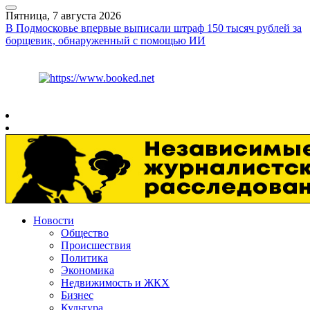
Пятница, 7 августа 2026
В Подмосковье впервые выписали штраф 150 тысяч рублей за
борщевик, обнаруженный с помощью ИИ
Курс ЦБ
$
81.41
€
94.06
Рязань
+
30°
C
Новости
Общество
Происшествия
Политика
Экономика
Недвижимость и ЖКХ
Бизнес
Культура