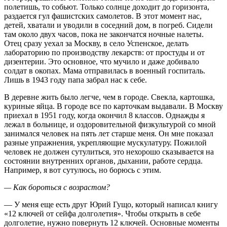
полетишь, то собьют. Только солнце доходит до горизонта,
раздается гул фашистских самолетов. В этот момент нас,
детей, хватали и уводили в соседний дом, в погреб. Сидели
там около двух часов, пока не закончатся ночные налеты.
Отец сразу уехал за Москву, в село Успенское, делать
лабораторию по производству лекарств: от простуды и от
дизентерии. Это основное, что мучило и даже добивало
солдат в окопах. Мама отправилась в военный госпиталь.
Лишь в 1943 году папа забрал нас к себе.
В деревне жить было легче, чем в городе. Свекла, картошка,
куриные яйца. В городе все по карточкам выдавали. В Москву
приехал в 1951 году, когда окончил 8 классов. Однажды я
лежал в больнице, и оздоровительной физкультурой со мной
занимался человек на пять лет старше меня. Он мне показал
разные упражнения, укрепляющие мускулатуру. Пожилой
человек не должен сутулиться, это нехорошо сказывается на
состоянии внутренних органов, дыхании, работе сердца.
Например, я вот сутулюсь, но борюсь с этим.
— Как бороться с возрастом?
— У меня еще есть друг Юрий Гущо, который написал книгу
«12 ключей от сейфа долголетия». Чтобы открыть в себе
долголетие, нужно повернуть 12 ключей. Основные моменты