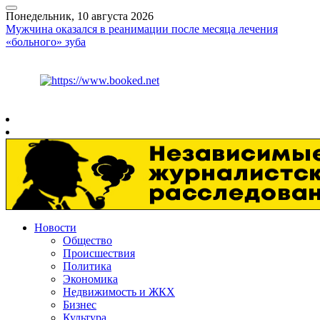
Понедельник, 10 августа 2026
Мужчина оказался в реанимации после месяца лечения
«больного» зуба
Курс ЦБ
$
82.17
€
94.84
Рязань
+
22°
C
Новости
Общество
Происшествия
Политика
Экономика
Недвижимость и ЖКХ
Бизнес
Культура