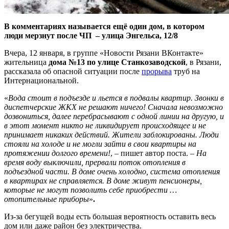
В комментариях называется ещё один дом, в котором
люди мерзнут после ЧП – улица Энгельса, 12/8
Вчера, 12 января, в группе «Новости Рязани ВКонтакте»
жительница
дома №13 по улице Станкозаводской
, в Рязани,
рассказала об опасной ситуации после
прорыва
труб на
Интернациональной.
«
Вода стоит в подъезде и льется в подвалы квартир. Звонки в
диспетчерские ЖКХ не решают ничего! Сначала невозможно
дозвониться, далее перебрасывают с одной линии на другую, и
в этот момент никто не ликвидирует происходящее и не
принимает никаких действий. Жители заблокированы. Люди
стояли на холоде и не могли зайти в свои квартиры на
протяжении долгого времени!
, – пишет автор поста. –
На
время воду выключили, прервали поток отопления в
подъездной части. В доме очень холодно, система отопления
в квартирах не справляется. В доме живут пенсионеры,
которые не могут позволить себе приобрести …
отопительные приборы
»
.
Из-за бегущей воды есть большая вероятность оставить весь
дом или даже район без электричества.