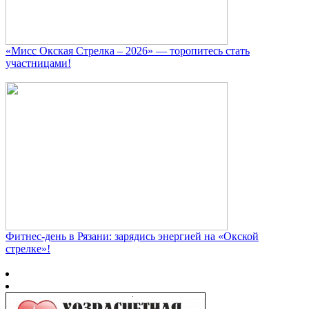
«Мисс Окская Стрелка – 2026» — торопитесь стать
участницами!
Фитнес‑день в Рязани: зарядись энергией на «Окской
стрелке»!