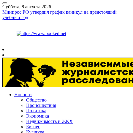
Суббота, 8 августа 2026
Минпрос РФ утвердил график каникул на предстоящий
учебный год
Курс ЦБ
$
82.17
€
94.84
Рязань
+
26°
C
Новости
Общество
Происшествия
Политика
Экономика
Недвижимость и ЖКХ
Бизнес
Культура