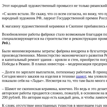
Этот народный художественный промысел не только рязанский б
«С колен встали. Не скажу, что со всем согласна, но вижу, чт
народный художник РФ, лауреат Государственной премии Росс
К магазину художественной керамики в Скопине прибавились е
Возобновление работы фабрики стало возможным благодаря по
специализирующегося на строительстве и реконструкции пром
Ред.
).
Были минимизированы затраты: фабрика внедрена в бухгалтер
производственники. Министерство экономического развития Р
и капитальный ремонт здания – кровли и стен, приобрести пог
Победы в Рязани. В планах инвестора – модернизация предприя
– Долги по зарплате выплатили, потихоньку работаем. В принц
Сегодня много заказов на изделия в технике
шамот
, мы уловили
показали себя на «Ладье». Несмотря на то, что там было мног
– Шамот не скопинская керамика, конечно. Но ведь и это дела
авторские работы продаются сложно, пожалуй, в основном на в
200 рублей. Но авторам надо есть каждый день, и чтобы лампоч
К слову, отсутствие иностранных туристов в минувшем году н