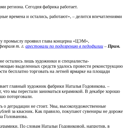
ми региона. Сегодня фабрика работает.
дные времена и остались, работают», – делится впечатлениями
му промыслу проявил глава концерна «ЦЭМ»,
февраля т. г.
арестовали по подозрению в педофилии
–
Прим.
не остались лишь художники и специалисты-
помощью выделенных средств удалось провести реконструкцию
ости бесплатно торговать на летней ярмарке на площади
ывает главный художник фабрики Наталья Годовикова. –
ет, что мы перестали заниматься керамикой. В декабре хорошо
ошо поторговали.
ть о деградации не стоит. Увы, высокохудожественные
ублей за квасник. Как правило, покупают сувениры не дороже
на Голованова.
керамики. По словам Натальи Годовиковой, напротив, в