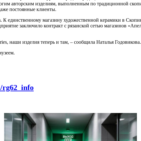
огим авторским изделиям, выполненным по традиционной скопин
 даже постоянные клиенты.
. К единственному магазину художественной керамики в Скопине
дприятие заключило контракт с рязанской сетью магазинов «Апе
es, наши изделия теперь и там, – сообщила Наталья Годовикова.
музеем.
m/rg62_info