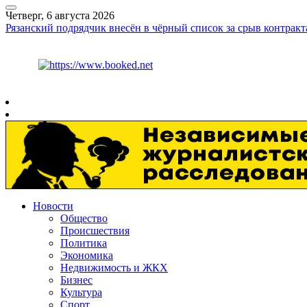
Четверг, 6 августа 2026
Рязанский подрядчик внесён в чёрный список за срыв контрак
Курс ЦБ
$
80.93
€
93.19
Рязань
+
28°
C
Новости
Общество
Происшествия
Политика
Экономика
Недвижимость и ЖКХ
Бизнес
Культура
Спорт