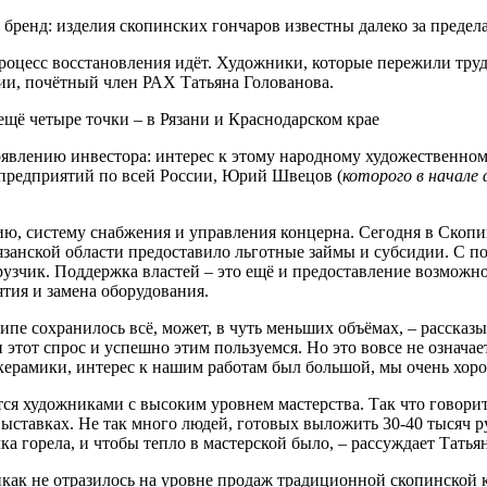
ренд: изделия скопинских гончаров известны далеко за предела
о процесс восстановления идёт. Художники, которые пережили тру
ии, почётный член РАХ Татьяна Голованова.
щё четыре точки – в Рязани и Краснодарском крае
явлению инвестора: интерес к этому народному художественно
предприятий по всей России, Юрий Швецов (
которого в начале 
ию, систему снабжения и управления концерна. Сегодня в Скопи
язанской области предоставило льготные займы и субсидии. С 
рузчик. Поддержка властей – это ещё и предоставление возможн
тия и замена оборудования.
ипе сохранилось всё, может, в чуть меньших объёмах, – рассказ
 этот спрос и успешно этим пользуемся. Но это вовсе не означа
о керамики, интерес к нашим работам был большой, мы очень хор
ется художниками с высоким уровнем мастерства. Так что говори
ыставках. Не так много людей, готовых выложить 30-40 тысяч р
ка горела, и чтобы тепло в мастерской было, – рассуждает Татья
икак не отразилось на уровне продаж традиционной скопинской 