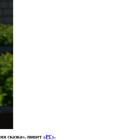
няя сказка», пишет
«РГ»
.