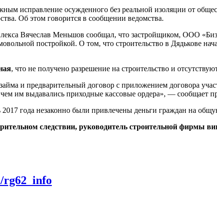
жным исправление осужденного без реальной изоляции от общест
рства. Об этом говорится в сообщении ведомства.
лекса Вячеслав Меньшов сообщал, что застройщиком, ООО «Биз
мовольной постройкой. О том, что строительство в Дядькове на
ная
, что не получено разрешение на строительство и отсутствую
займа и предварительный договор с приложением договора участ
о чем им выдавались приходные кассовые ордера», — сообщает п
ь 2017 года незаконно были привлечены деньги граждан на общу
варительном следствии, руководитель строительной фирмы вин
m/rg62_info