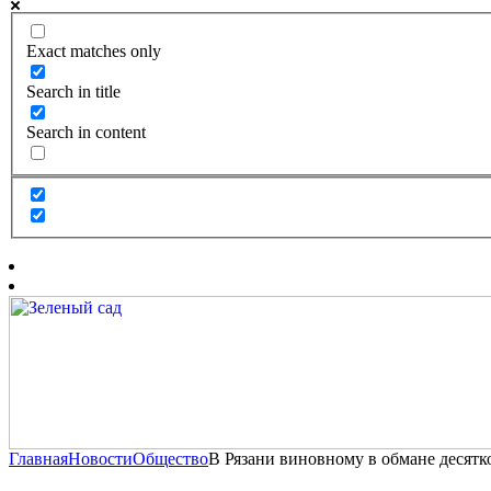
Exact matches only
Search in title
Search in content
Главная
Новости
Общество
В Рязани виновному в обмане десят