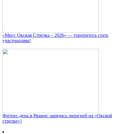
«Мисс Окская Стрелка – 2026» — торопитесь стать
участницами!
Фитнес‑день в Рязани: зарядись энергией на «Окской
стрелке»!