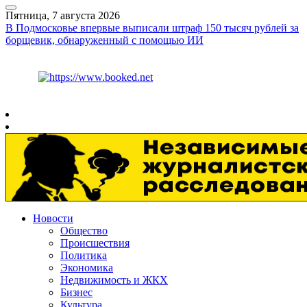
Пятница, 7 августа 2026
В Подмосковье впервые выписали штраф 150 тысяч рублей за
борщевик, обнаруженный с помощью ИИ
Курс ЦБ
$
81.41
€
94.06
Рязань
+
30°
C
Новости
Общество
Происшествия
Политика
Экономика
Недвижимость и ЖКХ
Бизнес
Культура