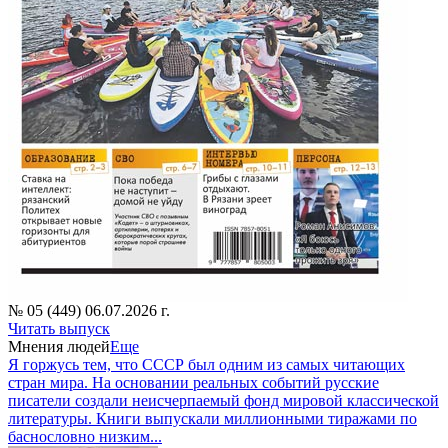
№ 05 (449) 06.07.2026 г.
Читать выпуск
Мнения людей
Еще
Я горжусь тем, что СССР был одним из самых читающих
стран мира. На основании реальных событий русские
писатели создали неисчерпаемый фонд мировой классической
литературы. Книги выпускали миллионными тиражами по
баснословно низким...