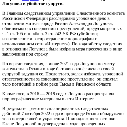
Логунова в убийстве супруги.
В Главном следственном управлении Следственного комитета
Российской Федерации расследовано уголовное дело в
отношении жителя города Рязани Александра Логунова,
обвиняемого в совершении преступлений, предусмотренных
ч. 1 ст. 105 и п. «б» ч. 3 ст. 242 УК РФ (убийство;
изготовление и распространение порнографии с
использованием сети «Интернет»). По ходатайству следствия
в отношении Логунова была избрана мера пресечения в виде
заключения под стражу.
По версии следствия, в июле 2021 года Логунов по месту
жительства в Рязани в ходе бытового конфликта со своей
супругой задушил ее. После этого, желая избежать уголовной
ответственности за совершенное преступление, он спрятал
тело погибшей в пойме реки Тысья в Рязанской области.
Кроме того, в 2016 — 2018 годах Логунов распространял
порнографические материалы в сети Интернет.
В результате грамотно спланированных следственных
действий 7 октября 2022 года в пригороде Рязани обнаружено
тело потерпевшей и украшения. Принадлежность останков
Елене Логуновой подтверждена в ходе проведенных