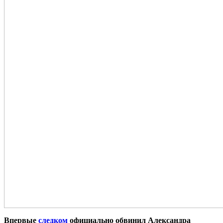
Впервые
следком
официально обвинил Александра