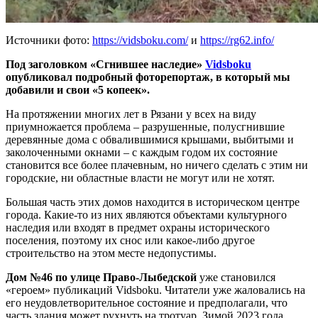
Источники фото:
https://vidsboku.com/
и
https://rg62.info/
Под заголовком «Сгнившее наследие»
Vidsboku
опубликовал подробный фоторепортаж, в который мы
добавили и свои «5 копеек».
На протяжении многих лет в Рязани у всех на виду
приумножается проблема – разрушенные, полусгнившие
деревянные дома с обвалившимися крышами, выбитыми и
заколоченными окнами – с каждым годом их состояние
становится все более плачевным, но ничего сделать с этим ни
городские, ни областные власти не могут или не хотят.
Большая часть этих домов находится в историческом центре
города. Какие-то из них являются объектами культурного
наследия или входят в предмет охраны исторического
поселения, поэтому их снос или какое-либо другое
строительство на этом месте недопустимы.
Дом №46 по улице Право-Лыбедской
уже становился
«героем» публикаций Vidsboku. Читатели уже жаловались на
его неудовлетворительное состояние и предполагали, что
часть здания может рухнуть на тротуар. Зимой 2023 года