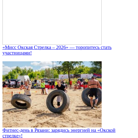
«Мисс Окская Стрелка – 2026» — торопитесь стать
участницами!
Фитнес‑день в Рязани: зарядись энергией на «Окской
стрелке»!