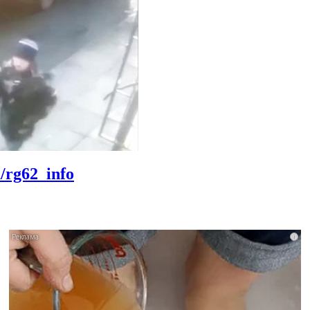
m/rg62_info
i