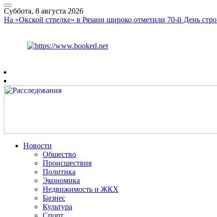
Суббота, 8 августа 2026
На «Окской стрелке» в Рязани широко отметили 70-й День стро
Курс ЦБ
$
82.17
€
94.84
Рязань
+
26°
C
Новости
Общество
Происшествия
Политика
Экономика
Недвижимость и ЖКХ
Бизнес
Культура
Спорт