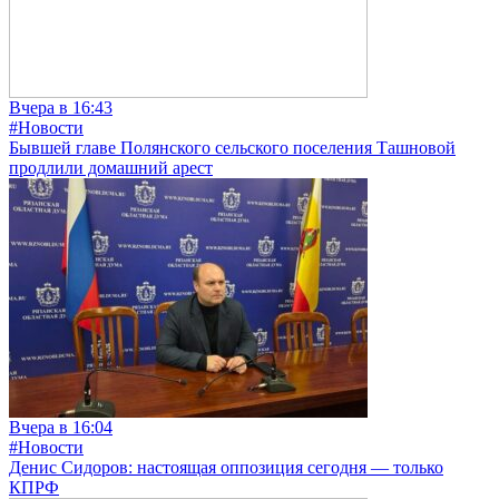
Вчера в 16:43
#Новости
Бывшей главе Полянского сельского поселения Ташновой
продлили домашний арест
Вчера в 16:04
#Новости
Денис Сидоров: настоящая оппозиция сегодня — только
КПРФ