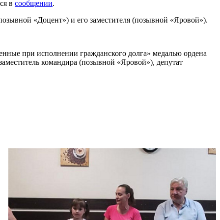
тся в
сообщении
.
позывной «Доцент») и его заместителя (позывной «Яровой»).
ленные при исполнении гражданского долга» медалью ордена
еститель командира (позывной «Яровой»), депутат