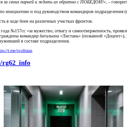
ся за своих парней и ждать их обратно с ПОБЕДОЙ!
», – говори
по инициативе и под руководством командиров подразделения (
ь в ходе боев на различных участках фронтов.
 года №157сс «за мужество, отвагу и самоотверженность, прояв
ны командир батальона «Листань» (позывной «Доцент»), зам
луживший в составе подразделения.
tps://t.me/svolistan
m/rg62_info