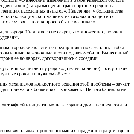
 области «О внесении изменений в Закон Рязанской области
ч для физлиц) за «размещение транспортных средств на
 границах населенных пунктов». Наверняка, у большинства
ам, оставляющим свои машины на газонах и на детских
ких случаях… то и вопросов бы не возникало.
цев города. Ни для кого не секрет, что множество дворов в
рудованы.
Однако городские власти не предприняли пока усилий, чтобы
 оформленные парковочные места под автомобили. Вынесенный
троил ее во дворах, договорившись с соседями.
сутствия воспитания у ряда водителей, конечно) – отсутствие
в нужные сроки и в нужном объеме.
ения механизмов конкретного решения этой проблемы – звучит
 для приема, а в больницах – койкомест. «Вы там бациллы не
ки «штрафной инициативы» на заседании думы не предложили.
снова «всплыла»: пришло письмо из горадминистрации, где по