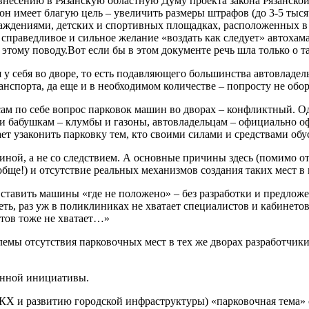
несению в Рязанскую областную Думу проекта закона Рязанской
н имеет благую цель – увеличить размеры штрафов (до 3-5 тыся
саждениями, детских и спортивных площадках, расположенных в
справедливое и сильное желание «воздать как следует» автохам
му поводу.Вот если бы в этом документе речь шла только о та
 у себя во дворе, то есть подавляющего большинства автовладель
нспорта, да еще и в необходимом количестве – попросту не обо
о сам по себе вопрос парковок машин во дворах – конфликтный. 
м и бабушкам – клумбы и газоны, автовладельцам – официально
т узаконить парковку тем, кто своими силами и средствами обус
иной, а не со следствием. А основные причины здесь (помимо от
ообще!) и отсутствие реальных механизмов создания таких мест 
ставить машины «где не положено» – без разработки и предлож
ть, раз уж в поликлиниках не хватает специалистов и кабинетов
ктов тоже не хватает…»
емы отсутствия парковочных мест в тех же дворах разработчи
анной инициативы.
КХ и развитию городской инфраструктуры) «парковочная тема» 