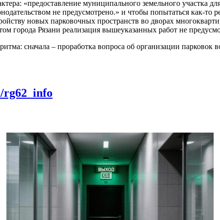
ктера: «предоставление муниципального земельного участка д
нодательством не предусмотрено.» и чтобы попытаться как-то 
тройству новых парковочных пространств во дворах многоквар
етом города Рязани реализация вышеуказанных работ не предусмо
оритма: сначала – проработка вопроса об организации парковок в
m/rg62_info