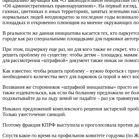
официально звучащий как «О законодательной инициативе по в
«Об административных правонарушениях». На первый взгляд, о
газонах, цветниках и иных территориях, занятых зелеными на
нормальных людей неоднократно за последние годы возникало 
площадках и откровенно плюющим на мнение окружающих по это
В реальности же данная инициатива касается тех, кто паркуется
городе как раз специальными площадками для парковки автотра
При этом, подчеркну еще раз, ни для кого также не секрет, чт
решить проблему по существу: чтобы детям – площадку, мама
для рассмотрения «штрафной» документ также никак не помогае
Как известно: чтобы решить проблему – нужно бороться с прич
необходимого количества мест для парковок (а порой и мест в
Воззвания же сторонников «штрафной инициативы» просто не 
также издевательски, как если бы больному предложили не боле
подхватывайте да на льду зимой не падайте – раз уж травмпун
Никаких предложений комплексного решения застарелой пробл
Только ужесточение санкций.
Поэтому фракция КПРФ выступила и проголосовала против д
Спустя какое-то время на профильном комитете гордумы (по Ж