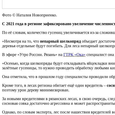
Фото © Наталия Новоприенко.
С 2021 года в регионе зафиксировано увеличение численно
По её словам, количество гусениц увеличивается из-за сложи
«Несмотря на то, что
непарный шелкопряд
объедает достаточн
деревья отдельные будут погибать. Для леса непарный шелкопря
В эфире «Утро России. Рязань» на
ГТРК «Ока»
специалист она 
«Осенью, когда шелкопряды будут откладывать яйцекладки вни
залётные гусеницы, то нужно проводить обработку любыми к
Она отметила, что в прошлом году специалисты проводили обра
Кроме того, в лесах региона обитает ещё один вредитель –
сос
поэтому урон дереву минимизирован.
За новыми вредителями в рязанских лесах, в свою очередь, с
сосновая совка достаточно агрессивна и может распространит
Однако, по словам эксперта, лес после нашествия вредителей в