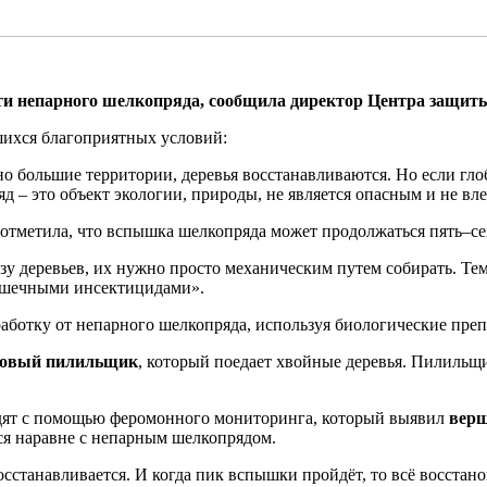
сти непарного шелкопряда, сообщила директор Центра защиты
вшихся благоприятных условий:
о большие территории, деревья восстанавливаются. Но если глоб
д – это объект экологии, природы, не является опасным и не вле
отметила, что вспышка шелкопряда может продолжаться пять–сем
зу деревьев, их нужно просто механическим путем собирать. Те
ишечными инсектицидами».
ботку от непарного шелкопряда, используя биологические препа
новый пилильщик
, который поедает хвойные деревья. Пилильщи
ледят с помощью феромонного мониторинга, который выявил
верш
ься наравне с непарным шелкопрядом.
осстанавливается. И когда пик вспышки пройдёт, то всё восстано