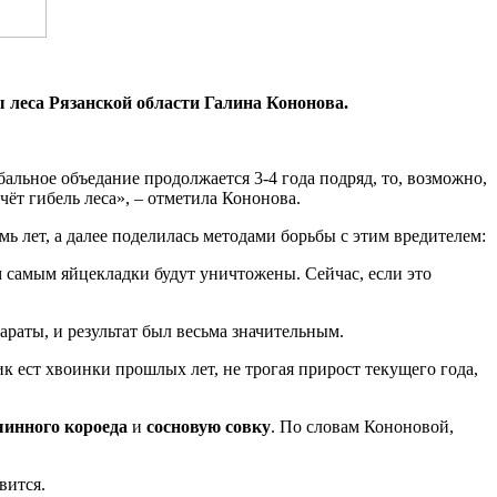
 леса Рязанской области Галина Кононова.
альное объедание продолжается 3-4 года подряд, то, возможно,
чёт гибель леса», – отметила Кононова.
ь лет, а далее поделилась методами борьбы с этим вредителем:
м самым яйцекладки будут уничтожены. Сейчас, если это
раты, и результат был весьма значительным.
к ест хвоинки прошлых лет, не трогая прирост текущего года,
инного короеда
и
сосновую совку
. По словам Кононовой,
вится.