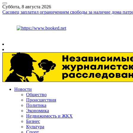
Суббота, 8 августа 2026
Сасовец заплатил ограничением свободы за наличие дома патр
Курс ЦБ
$
82.17
€
94.84
Рязань
+
24°
C
Новости
Общество
Происшествия
Политика
Экономика
Недвижимость и ЖКХ
Бизнес
Культура
Спорт