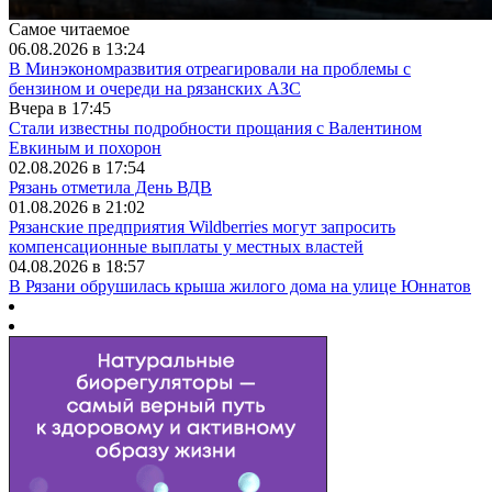
Самое читаемое
06.08.2026 в 13:24
В Минэкономразвития отреагировали на проблемы с
бензином и очереди на рязанских АЗС
Вчера в 17:45
Стали известны подробности прощания с Валентином
Евкиным и похорон
02.08.2026 в 17:54
Рязань отметила День ВДВ
01.08.2026 в 21:02
Рязанские предприятия Wildberries могут запросить
компенсационные выплаты у местных властей
04.08.2026 в 18:57
В Рязани обрушилась крыша жилого дома на улице Юннатов