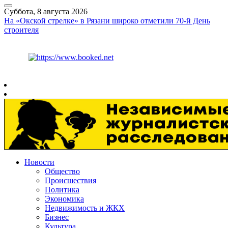
Суббота, 8 августа 2026
На «Окской стрелке» в Рязани широко отметили 70-й День
строителя
Курс ЦБ
$
82.17
€
94.84
Рязань
+
26°
C
Новости
Общество
Происшествия
Политика
Экономика
Недвижимость и ЖКХ
Бизнес
Культура