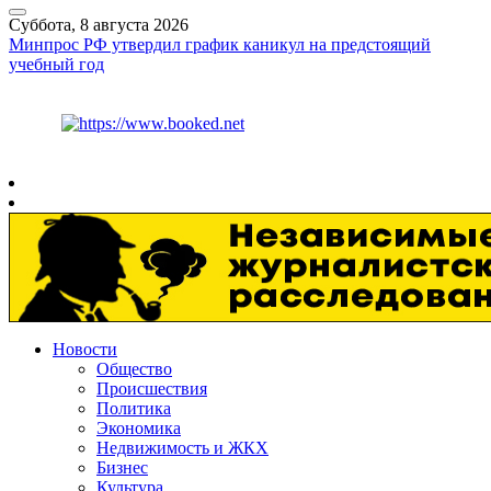
Суббота, 8 августа 2026
Минпрос РФ утвердил график каникул на предстоящий
учебный год
Курс ЦБ
$
82.17
€
94.84
Рязань
+
26°
C
Новости
Общество
Происшествия
Политика
Экономика
Недвижимость и ЖКХ
Бизнес
Культура