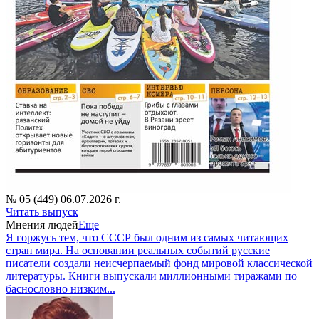
№ 05 (449) 06.07.2026 г.
Читать выпуск
Мнения людей
Еще
Я горжусь тем, что СССР был одним из самых читающих
стран мира. На основании реальных событий русские
писатели создали неисчерпаемый фонд мировой классической
литературы. Книги выпускали миллионными тиражами по
баснословно низким...