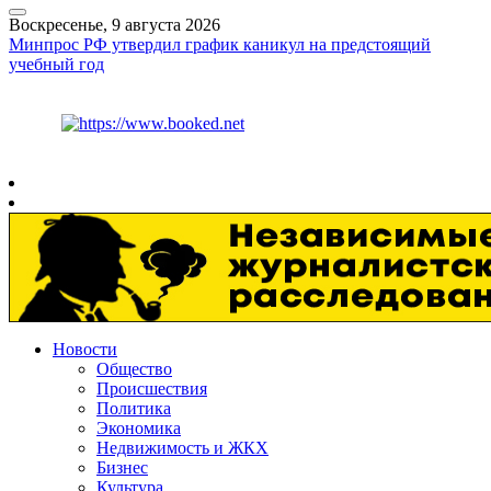
Воскресенье, 9 августа 2026
Минпрос РФ утвердил график каникул на предстоящий
учебный год
Курс ЦБ
$
82.17
€
94.84
Рязань
+
21°
C
Новости
Общество
Происшествия
Политика
Экономика
Недвижимость и ЖКХ
Бизнес
Культура