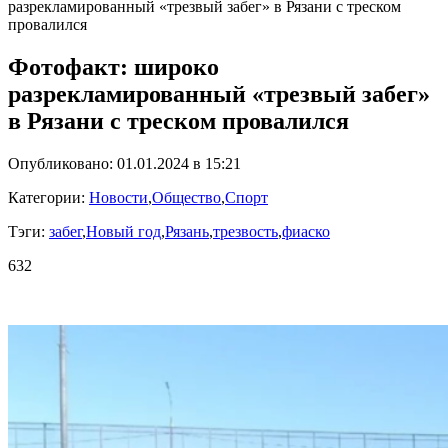
разрекламированный «трезвый забег» в Рязани с треском
провалился
Фотофакт: широко
разрекламированный «трезвый забег»
в Рязани с треском провалился
Опубликовано: 01.01.2024 в 15:21
Категории:
Новости
,
Общество
,
Спорт
Тэги:
забег
,
Новый год
,
Рязань
,
трезвость
,
фиаско
632