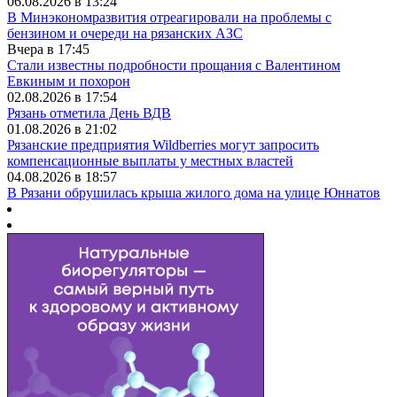
06.08.2026 в 13:24
В Минэкономразвития отреагировали на проблемы с
бензином и очереди на рязанских АЗС
Вчера в 17:45
Стали известны подробности прощания с Валентином
Евкиным и похорон
02.08.2026 в 17:54
Рязань отметила День ВДВ
01.08.2026 в 21:02
Рязанские предприятия Wildberries могут запросить
компенсационные выплаты у местных властей
04.08.2026 в 18:57
В Рязани обрушилась крыша жилого дома на улице Юннатов