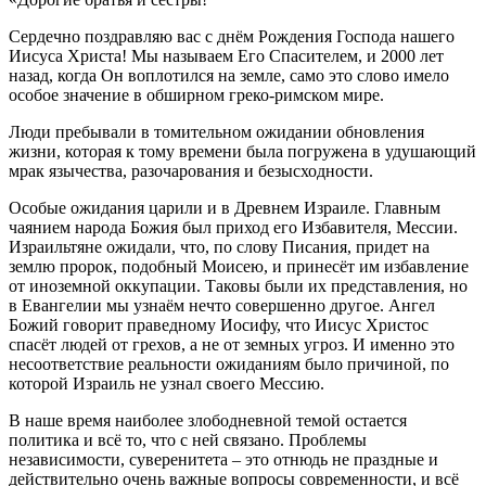
Сердечно поздравляю вас с днём Рождения Господа нашего
Иисуса Христа! Мы называем Его Спасителем, и 2000 лет
назад, когда Он воплотился на земле, само это слово имело
особое значение в обширном греко-римском мире.
Люди пребывали в томительном ожидании обновления
жизни, которая к тому времени была погружена в удушающий
мрак язычества, разочарования и безысходности.
Особые ожидания царили и в Древнем Израиле. Главным
чаянием народа Божия был приход его Избавителя, Мессии.
Израильтяне ожидали, что, по слову Писания, придет на
землю пророк, подобный Моисею, и принесёт им избавление
от иноземной оккупации. Таковы были их представления, но
в Евангелии мы узнаём нечто совершенно другое. Ангел
Божий говорит праведному Иосифу, что Иисус Христос
спасёт людей от грехов, а не от земных угроз. И именно это
несоответствие реальности ожиданиям было причиной, по
которой Израиль не узнал своего Мессию.
В наше время наиболее злободневной темой остается
политика и всё то, что с ней связано. Проблемы
независимости, суверенитета – это отнюдь не праздные и
действительно очень важные вопросы современности, и всё