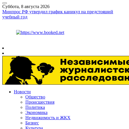
Суббота, 8 августа 2026
Минпрос РФ утвердил график каникул на предстоящий
учебный год
Курс ЦБ
$
82.17
€
94.84
Рязань
+
26°
C
Новости
Общество
Происшествия
Политика
Экономика
Недвижимость и ЖКХ
Бизнес
Культура