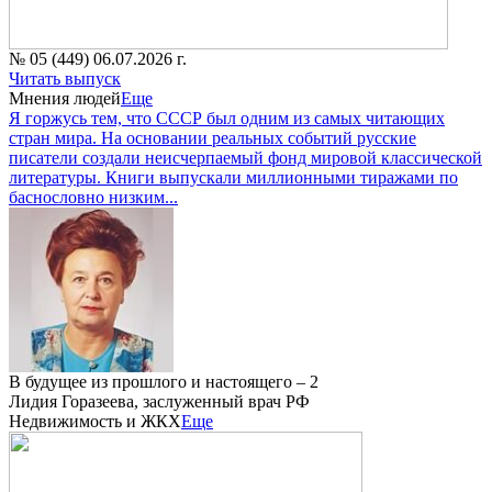
№ 05 (449) 06.07.2026 г.
Читать выпуск
Мнения людей
Еще
Я горжусь тем, что СССР был одним из самых читающих
стран мира. На основании реальных событий русские
писатели создали неисчерпаемый фонд мировой классической
литературы. Книги выпускали миллионными тиражами по
баснословно низким...
В будущее из прошлого и настоящего – 2
Лидия Горазеева, заслуженный врач РФ
Недвижимость и ЖКХ
Еще