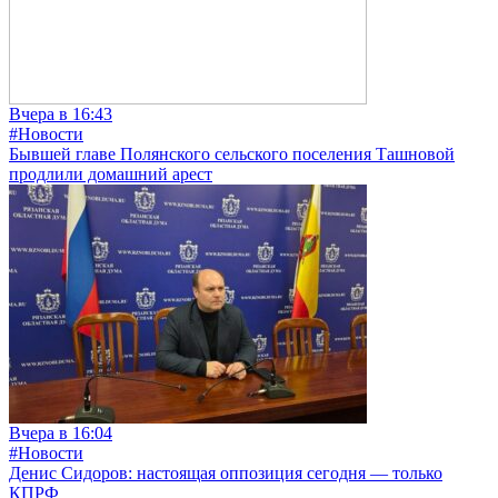
Вчера в 16:43
#Новости
Бывшей главе Полянского сельского поселения Ташновой
продлили домашний арест
Вчера в 16:04
#Новости
Денис Сидоров: настоящая оппозиция сегодня — только
КПРФ