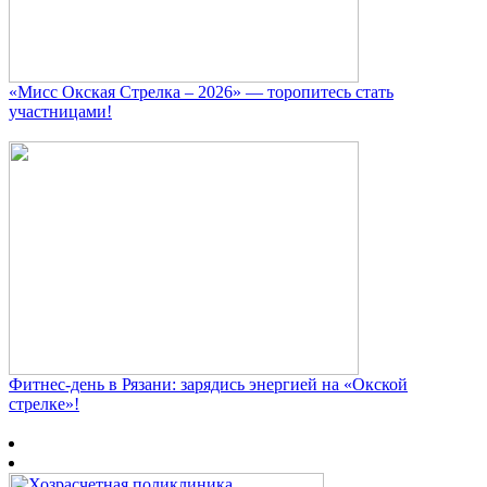
«Мисс Окская Стрелка – 2026» — торопитесь стать
участницами!
Фитнес‑день в Рязани: зарядись энергией на «Окской
стрелке»!