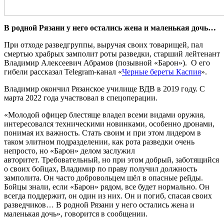
В родной Рязани у него остались жена и маленькая дочь…
При отходе разведгруппы, выручая своих товарищей, пал
смертью храбрых замполит роты разведки, старший лейтенант
Владимир Алексеевич Абрамов (позывной «Барон»). О его
гибели рассказал Telegram-канал «
Черные береты Каспия
».
Владимир окончил Рязанское училище ВДВ в 2019 году. С
марта 2022 года участвовал в спецоперации.
«Молодой офицер блестяще владел всеми видами оружия,
интересовался техническими новинками, особенно дронами,
понимая их важность. Стать своим и при этом лидером в
таком элитном подразделении, как рота разведки очень
непросто, но «Барон» делом заслужил
авторитет. Требовательный, но при этом добрый, заботящийся
о своих бойцах, Владимир по праву получил должность
замполита. Он часто добровольцем шёл в опасные рейды.
Бойцы знали, если «Барон» рядом, все будет нормально. Он
всегда поддержит, он один из них. Он и погиб, спасая своих
разведчиков… В родной Рязани у него остались жена и
маленькая дочь», говорится в сообщении.