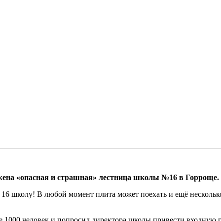
ажена «опасная и страшная» лестница школы №16 в Горроще.
16 школу! В любой момент плита может поехать и ещё несколько 
ее 1000 человек и попросил директора школы привести входную 