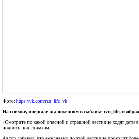
Фото:
https://vk.com/rzn_life_vk
На снимке, впервые выложенном в паблике rzn_life, изобр
«Смотрите по какой опасной и страшной лестнице ходят дети в 
подпись под снимком.
Автор добавил, что ежедневно по этой лестнице проходит бол